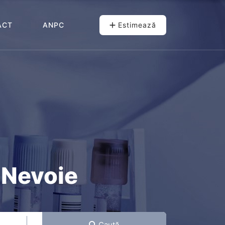
ACT
ANPC
Estimează
 Nevoie
Caută