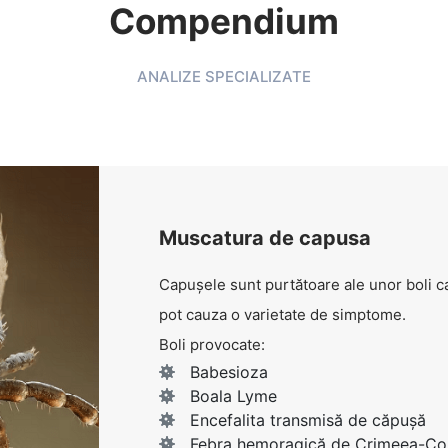
Compendium
ANALIZE SPECIALIZATE
Muscatura de capusa
Capușele sunt purtătoare ale unor boli ca
pot cauza o varietate de simptome.
Boli provocate:
Babesioza
Boala Lyme
Encefalita transmisă de căpușă
Febra hemoragică de Crimeea-C