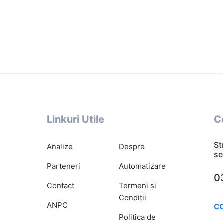
Linkuri Utile
C
St
Analize
Despre
se
Parteneri
Automatizare
0
Contact
Termeni și
Condiții
c
ANPC
Politica de